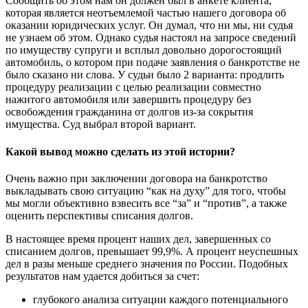
Сообщить об этом нам он должен был в анкете клиента,
которая является неотъемлемой частью нашего договора об
оказании юридических услуг. Он думал, что ни мы, ни судья
не узнаем об этом. Однако судья настоял на запросе сведений
по имуществу супруги и всплыл довольно дорогостоящий
автомобиль, о котором при подаче заявления о банкротстве не
было сказано ни слова. У судьи было 2 варианта: продлить
процедуру реализации с целью реализации совместно
нажитого автомобиля или завершить процедуру без
освобождения гражданина от долгов из-за сокрытия
имущества. Суд выбрал второй вариант.
Какой вывод можно сделать из этой истории?
Очень важно при заключении договора на банкротство
выкладывать свою ситуацию “как на духу” для того, чтобы
мы могли объективно взвесить все “за” и “против”, а также
оценить перспективы списания долгов.
В настоящее время процент наших дел, завершенных со
списанием долгов, превышает
99,9
%. А процент неуспешных
дел в разы меньше среднего значения по России. Подобных
результатов нам удается добиться за счет:
глубокого анализа ситуации каждого потенциального