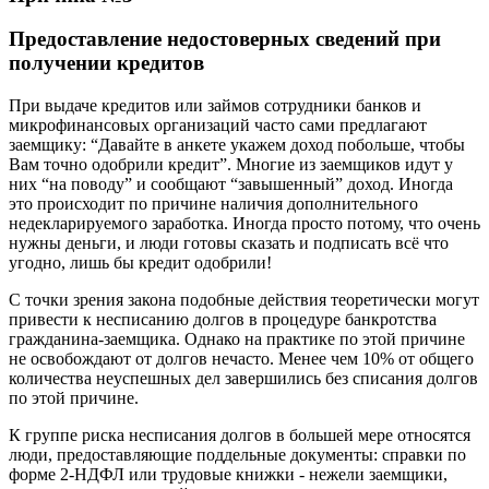
Предоставление недостоверных сведений при
получении кредитов
При выдаче кредитов или займов сотрудники банков и
микрофинансовых организаций часто сами предлагают
заемщику: “Давайте в анкете укажем доход побольше, чтобы
Вам точно одобрили кредит”. Многие из заемщиков идут у
них “на поводу” и сообщают “завышенный” доход. Иногда
это происходит по причине наличия дополнительного
недекларируемого заработка. Иногда просто потому, что очень
нужны деньги, и люди готовы сказать и подписать всё что
угодно, лишь бы кредит одобрили!
С точки зрения закона подобные действия теоретически могут
привести к несписанию долгов в процедуре банкротства
гражданина-заемщика. Однако на практике по этой причине
не освобождают от долгов нечасто. Менее чем 10% от общего
количества неуспешных дел завершились без списания долгов
по этой причине.
К группе риска несписания долгов в большей мере относятся
люди, предоставляющие поддельные документы: справки по
форме 2-НДФЛ или трудовые книжки - нежели заемщики,