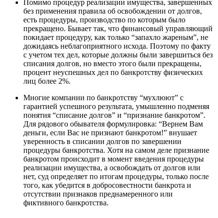
Помимо процедур реализации имущества, завершенных
без применения правила об освобождении от долгов,
есть процедуры, производство по которым было
прекращено. Бывает так, что финансовый управляющий
покидает процедуру, как только “запахло жареным”, не
дожидаясь неблагоприятного исхода. Поэтому по факту
с учетом тех дел, которые должны были завершиться без
списания долгов, но вместо этого были прекращены,
процент неуспешных дел по банкротству физических
лиц более 2%.
Многие компании по банкротству “мухлюют” с
гарантией успешного результата, умышленно подменяя
понятия “списание долгов” и “признание банкротом”.
Для рядового обывателя формулировка: “Вернем Вам
деньги, если Вас не признают банкротом!” внушает
уверенность в списании долгов по завершении
процедуры банкротства. Хотя на самом деле признание
банкротом происходит в момент введения процедуры
реализации имущества, а освобождать от долгов или
нет, суд определяет по итогам процедуры, только после
того, как убедится в добросовестности банкрота и
отсутствии признаков преднамеренного или
фиктивного банкротства.