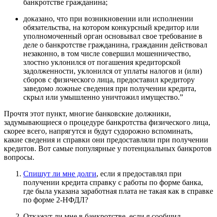
банкротстве гражданина;
доказано, что при возникновении или исполнении
обязательства, на котором конкурсный кредитор или
уполномоченный орган основывал свое требование в
деле о банкротстве гражданина, гражданин действовал
незаконно, в том числе совершил мошенничество,
злостно уклонился от погашения кредиторской
задолженности, уклонился от уплаты налогов и (или)
сборов с физического лица, предоставил кредитору
заведомо ложные сведения при получении кредита,
скрыл или умышленно уничтожил имущество.”
Прочтя этот пункт, многие банковские должники,
задумывающиеся о процедуре банкротства физического лица,
скорее всего, напрягутся и будут судорожно вспоминать,
какие сведения и справки они предоставляли при получении
кредитов. Вот самые популярные у потенциальных банкротов
вопросы.
Спишут ли мне долги
, если я предоставлял при
получении кредита справку с работы по форме банка,
где была указана заработная плата не такая как в справке
по форме 2-НФДЛ?
Откажут ли мне в банкротстве, если я сообщил