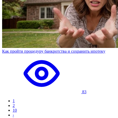
Как пройти процедуру банкротства и сохранить ипотеку
83
1
2
10
›