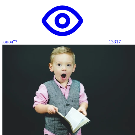
ключ”?
13317