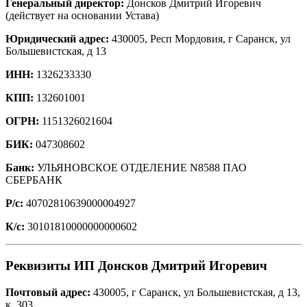
Генеральный директор:
Донсков Дмитрий Игоревич
(действует на основании Устава)
Юридический адрес:
430005, Респ Мордовия, г Саранск, ул
Большевистская, д 13
ИНН:
1326233330
КПП:
132601001
ОГРН:
1151326021604
БИК:
047308602
Банк:
УЛЬЯНОВСКОЕ ОТДЕЛЕНИЕ N8588 ПАО
СБЕРБАНК
Р/с:
40702810639000004927
К/с:
30101810000000000602
Реквизиты ИП Донсков Дмитрий Игоревич
Почтовый адрес:
430005, г Саранск, ул Большевистская, д 13,
к. 303