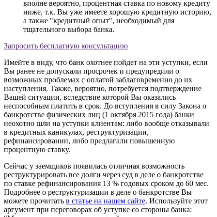
вполне вероятно, процентная ставка по новому кредиту
ниже, т.к. Вы уже имеете хорошую кредитную историю,
а также "кредитный опыт", необходимый для
тщательного выбора банка.
Запросить бесплатную консультацию
Имейте в виду, что банк охотнее пойдет на эти уступки, если
Вы ранее не допускали просрочек и предупредили о
возможных проблемах с оплатой заблаговременно до их
наступления. Также, вероятно, потребуется подтверждение
Вашей ситуации, вследствие которой Вы оказались
неспособным платить в срок. До вступления в силу Закона о
банкротстве физических лиц (1 октября 2015 года) банки
неохотно шли на уступки клиентам: либо вообще отказывали
в кредитных каникулах, реструктуризации,
рефинансировании, либо предлагали повышенную
процентную ставку.
Сейчас у заемщиков появилась отличная возможность
реструктурировать все долги через суд в деле о банкротстве
по ставке рефинансирования
13 %
годовых сроком до
60 мес.
Подробнее о реструктуризации в деле о банкротстве Вы
можете прочитать
в статье на нашем сайте
. Используйте этот
аргумент при переговорах об уступке со стороны банка: