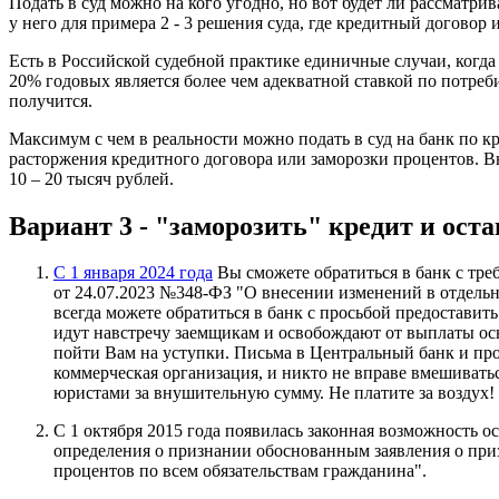
Подать в суд можно на кого угодно, но вот будет ли рассматри
у него для примера 2 - 3 решения суда, где кредитный договор
Есть в Российской судебной практике единичные случаи, когд
20% годовых является более чем адекватной ставкой по потреби
получится.
Максимум с чем в реальности можно подать в суд на банк по к
расторжения кредитного договора или заморозки процентов. В
10 – 20 тысяч рублей.
Вариант 3 - "заморозить" кредит и ост
С 1 января 2024 года
Вы сможете обратиться в банк с тре
от 24.07.2023 №348-ФЗ "О внесении изменений в отдельн
всегда можете обратиться в банк с просьбой предостави
идут навстречу заемщикам и освобождают от выплаты осн
пойти Вам на уступки. Письма в Центральный банк и пр
коммерческая организация, и никто не вправе вмешивать
юристами за внушительную сумму. Не платите за воздух!
С 1 октября 2015 года появилась законная возможность 
определения о признании обоснованным заявления о при
процентов по всем обязательствам гражданина".