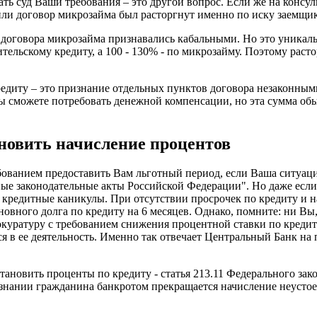
вать суд Ваши требования – это другой вопрос. Если же на консу
 или договор микрозайма был расторгнут именно по иску заемщик
а договора микрозайма признавались кабальными. Но это уникал
тельскому кредиту, а 100 - 130% - по микрозайму. Поэтому расто
редиту – это признание отдельных пунктов договора незаконными
ы сможете потребовать денежной компенсации, но эта сумма об
ановить начисление процентов
бованием предоставить Вам льготный период, если Ваша ситуац
ые законодательные акты Российской Федерации". Но даже если
ть кредитные каникулы. При отсутствии просрочек по кредиту и
овного долга по кредиту на 6 месяцев. Однако, помните: ни Вы,
окуратуру с требованием снижения процентной ставки по кредит
ся в ее деятельность. Именно так отвечает Центральный Банк н
остановить проценты по кредиту - статья 213.11 Федерального з
знании гражданина банкротом прекращается начисление неустое