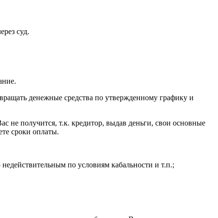
ерез суд.
ание.
звращать денежные средства по утвержденному графику и
с не получится, т.к. кредитор, выдав деньги, свои основные
ете сроки оплаты.
р недействительным по условиям кабальности и т.п.;