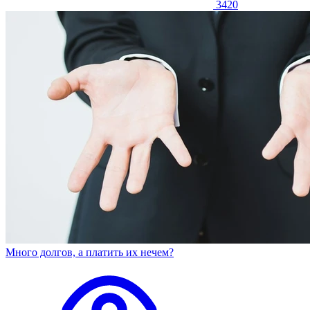
3420
Много долгов, а платить их нечем?