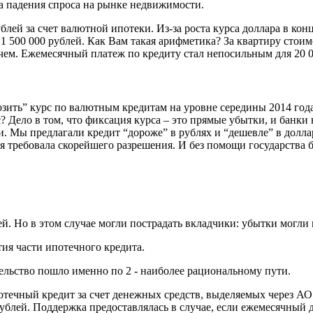
за падения спроса на рынке недвижимости.
лей за счет валютной ипотеки. Из-за роста курса доллара в конц
1 500 000 рублей. Как Вам такая арифметика? За квартиру стоим
нечем. Ежемесячный платеж по кредиту стал непосильным для 20
зить” курс по валютным кредитам на уровне середины 2014 год
 Дело в том, что фиксация курса – это прямые убытки, и банки
. Мы предлагали кредит “дороже” в рублях и “дешевле” в долла
ия требовала скорейшего разрешения. И без помощи государства б
лей. Но в этом случае могли пострадать вкладчики: убытки могли
ия части ипотечного кредита.
ельство пошло именно по 2 - наиболее рациональному пути.
отечный кредит за счет денежных средств, выделяемых через 
рублей. Поддержка предоставлялась в случае, если ежемесячный 