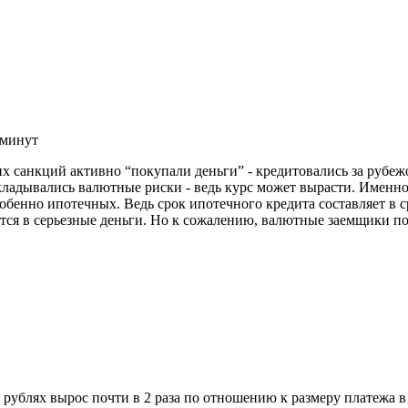
 минут
 санкций активно “покупали деньги” - кредитовались за рубежо
акладывались валютные риски - ведь курс может вырасти. Имен
бенно ипотечных. Ведь срок ипотечного кредита составляет в ср
ется в серьезные деньги. Но к сожалению, валютные заемщики п
ублях вырос почти в 2 раза по отношению к размеру платежа в 2