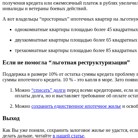
получения кредита или ежемесячный платеж в рублях увеличил
инвалиды и ветераны боевых действий.
А вот владельцы “просторных” ипотечных квартир на льготную
однокомнатные квартиры площадью более 45 квадратных
двухкомнатные квартиры площадью более 65 квадратных
трехкомнатные квартиры площадью более 85 квадратных 
Если не помогла “льготная реструктуризация”
Поддержка в размере 10% от остатка суммы кредита проблему ва
суммы ипотечного кредита. 10 % - это капля в море. Зато появи
Можно
“списать” долги
перед всеми кредиторами, если ип
оплаты долга, но и выставляет требование об оплате остат
Можно
сохранить единственное ипотечное жилье
и освоб
Выход
Как Вы уже поняли, сохранить залоговое жилье не удастся, есл
делать дальше, читайте
в нашей статье
.