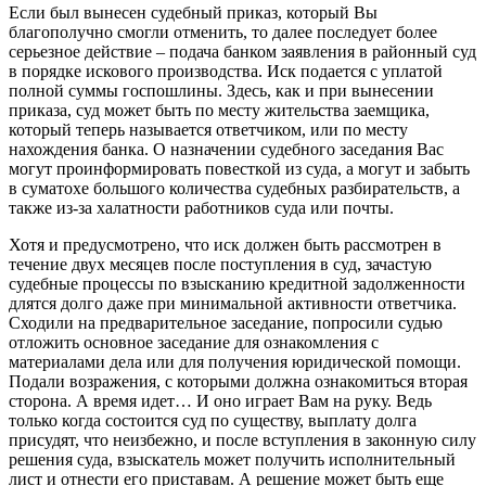
Если был вынесен судебный приказ, который Вы
благополучно смогли отменить, то далее последует более
серьезное действие – подача банком заявления в районный суд
в порядке искового производства. Иск подается с уплатой
полной суммы госпошлины. Здесь, как и при вынесении
приказа, суд может быть по месту жительства заемщика,
который теперь называется ответчиком, или по месту
нахождения банка. О назначении судебного заседания Вас
могут проинформировать повесткой из суда, а могут и забыть
в суматохе большого количества судебных разбирательств, а
также из-за халатности работников суда или почты.
Хотя и предусмотрено, что иск должен быть рассмотрен в
течение двух месяцев после поступления в суд, зачастую
судебные процессы по взысканию кредитной задолженности
длятся долго даже при минимальной активности ответчика.
Сходили на предварительное заседание, попросили судью
отложить основное заседание для ознакомления с
материалами дела или для получения юридической помощи.
Подали возражения, с которыми должна ознакомиться вторая
сторона. А время идет… И оно играет Вам на руку. Ведь
только когда состоится суд по существу, выплату долга
присудят, что неизбежно, и после вступления в законную силу
решения суда, взыскатель может получить исполнительный
лист и отнести его приставам. А решение может быть еще