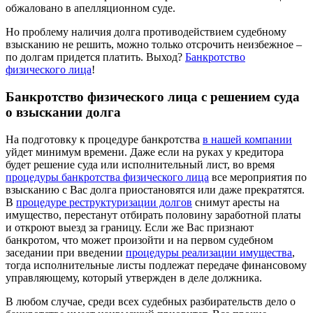
обжаловано в апелляционном суде.
Но проблему наличия долга противодействием судебному
взысканию не решить, можно только отсрочить неизбежное –
по долгам придется платить. Выход?
Банкротство
физического лица
!
Банкротство физического лица с решением суда
о взыскании долга
На подготовку к процедуре банкротства
в нашей компании
уйдет минимум времени. Даже если на руках у кредитора
будет решение суда или исполнительный лист, во время
процедуры банкротства физического лица
все мероприятия по
взысканию с Вас долга приостановятся или даже прекратятся.
В
процедуре реструктуризации долгов
снимут аресты на
имущество, перестанут отбирать половину заработной платы
и откроют выезд за границу. Если же Вас признают
банкротом, что может произойти и на первом судебном
заседании при введении
процедуры реализации имущества
,
тогда исполнительные листы подлежат передаче финансовому
управляющему, который утвержден в деле должника.
В любом случае, среди всех судебных разбирательств дело о