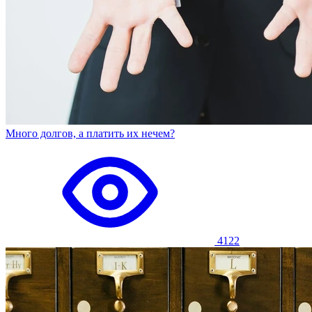
Много долгов, а платить их нечем?
4122