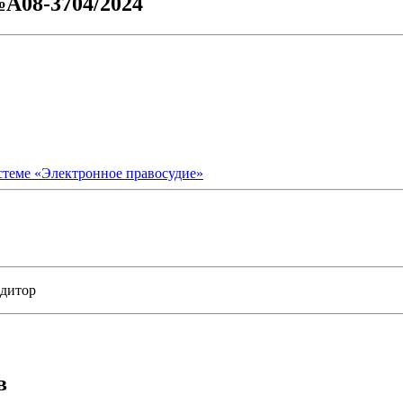
№А08-3704/2024
стеме «Электронное правосудие»
едитор
в