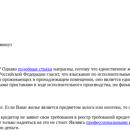
 минут
й? Однако
подобные страхи
напрасны, потому что единственное 
а Российской Федерации гласит, что взыскание по исполнитель
естно проживающих в принадлежащем помещении, оно является е
ыми приставами в ходе исполнительного производства, ни фин
е. Если Ваше жилье является предметом залога или ипотеки, то 
кредитор не заявит свои требования в реестр требований кредит
 только надеяться на это не стоит. Являясь
профессиональными 
ои деньги.