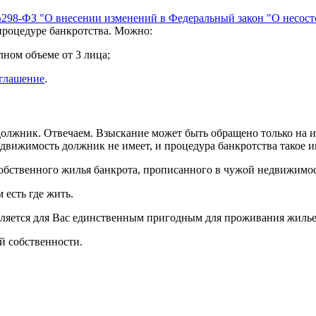
298-ФЗ "О внесении изменений в Федеральный закон "О несосто
процедуре банкротства. Можно:
лном объеме от 3 лица;
оглашение
.
н должник. Отвечаем. Взыскание может быть обращено только на
едвижимость должник не имеет, и процедура банкротства такое и
обственного жилья банкрота, прописанного в чужой недвижимост
 есть где жить.
 является для Вас единственным пригодным для проживания жиль
й собственности.