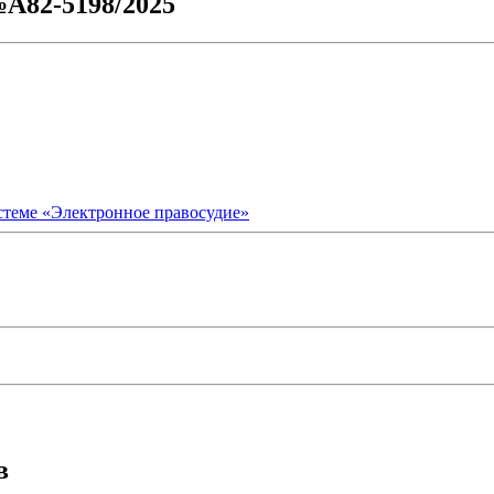
№А82-5198/2025
стеме «Электронное правосудие»
в