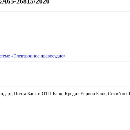
№А65-26815/2020
стеме «Электронное правосудие»
ндарт, Почта Банк
и
ОТП Банк, Кредит Европа Банк, Ситибанк 