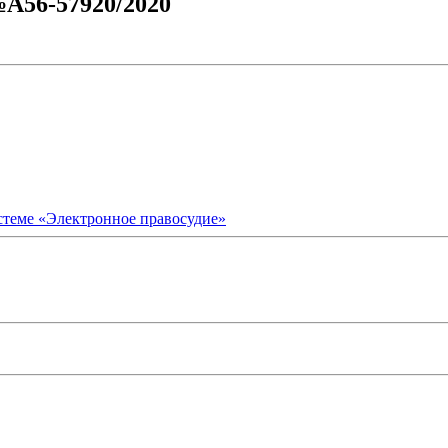
№А56-57920/2020
стеме «Электронное правосудие»