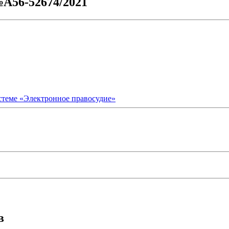
№А56-52674/2021
стеме «Электронное правосудие»
в