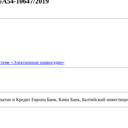
№А54-10647/2019
стеме «Электронное правосудие»
рытие
и
Кредит Европа Банк, Киви Банк, Балтийский инвестиц