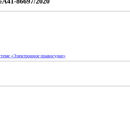
№А41-86697/2020
стеме «Электронное правосудие»