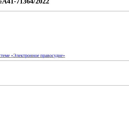
№А41-71364/2022
стеме «Электронное правосудие»