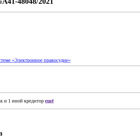
№А41-48048/2021
стеме «Электронное правосудие»
нк
и
1 иной кредитор
ещё
в