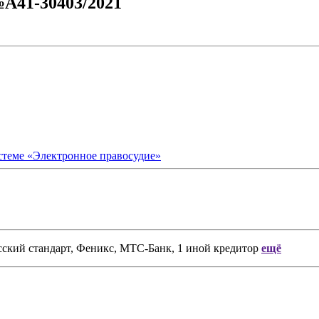
№А41-30403/2021
стеме «Электронное правосудие»
сский стандарт, Феникс, МТС-Банк, 1 иной кредитор
ещё