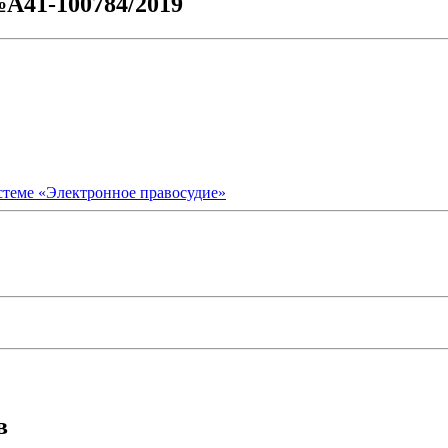
№А41-100784/2019
стеме «Электронное правосудие»
в