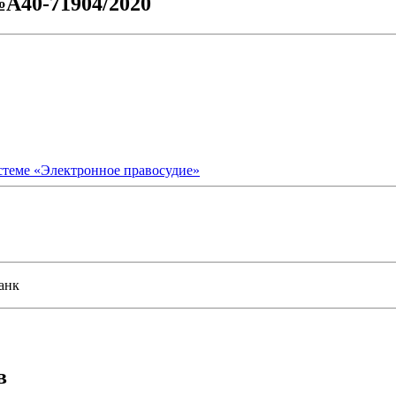
№А40-71904/2020
стеме «Электронное правосудие»
анк
в