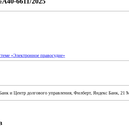
№А40-6611/2025
стеме «Электронное правосудие»
Банк
и
Центр долгового управления, Филберт, Яндекс Банк, 21
в