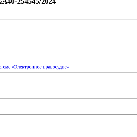
№А40-254545/2024
стеме «Электронное правосудие»