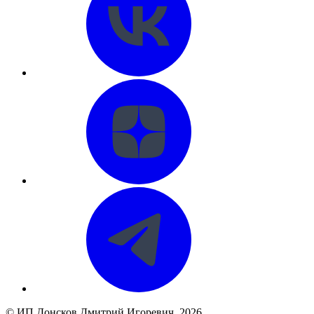
©
ИП Донсков Дмитрий Игоревич
, 2026