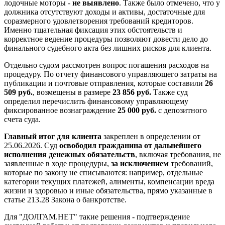
лодочные моторы -
не выявлено
. Также было отмечено, что у
должника отсутствуют доходы и активы, достаточные для
соразмерного удовлетворения требований кредиторов.
Именно тщательная фиксация этих обстоятельств и
корректное ведение процедуры позволяют довести дело до
финального судебного акта без лишних рисков для клиента.
Отдельно судом рассмотрен вопрос погашения расходов на
процедуру. По отчету финансового управляющего затраты на
публикации и почтовые отправления, которые составили
26
509 руб.
, возмещены в размере
23 856 руб.
Также суд
определил перечислить финансовому управляющему
фиксированное вознаграждение
25 000 руб.
с депозитного
счета суда.
Главный итог для клиента
закреплен в определении от
25.06.2026. Суд
освободил гражданина от дальнейшего
исполнения денежных обязательств
, включая требования, не
заявленные в ходе процедуры,
за исключением
требований,
которые по закону не списываются: например, отдельные
категории текущих платежей, алименты, компенсации вреда
жизни и здоровью и иные обязательства, прямо указанные в
статье 213.28 Закона о банкротстве.
Для "ДОЛГАМ.НЕТ" такие решения - подтверждение