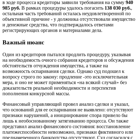
в ходе процесса кредиторы заявили требования на сумму
940
985 руб.
В рамках процедуры удалось погасить
138 030 руб.
,
остальная часть требований осталась неудовлетворенной по
объективной причине - у должника отсутствовали имущество
и денежные средства, что подтверждалось ответами
регистрирующих органов и материалами дела.
Важный нюанс
Один из кредиторов пытался продлить процедуру, указывая
на необходимость очного собрания кредиторов и обсуждения
обстоятельств отчуждения имущества, а также на
возможность оспаривания сделки. Однако суд подошел к
вопросу строго по закону: продление -это исключительная
мера, и оно не может применяться «на всякий случай» без
доказательств реальной необходимости и перспектив
пополнения конкурсной массы.
Финансовый управляющий провел анализ сделки и указал,
что оснований для ее оспаривания не выявлено: отсутствуют
признаки нарушений, а инициирование спора привело бы
лишь к необоснованному затягиванию процесса. Он также
представил анализ финансового состояния: восстановление
платежеспособности невозможно, признаки фиктивного или
преднамеренного банкротства отсутствуют. Суд согласился с