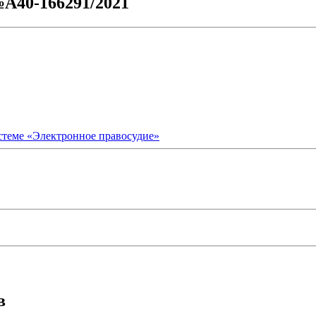
№А40-166291/2021
стеме «Электронное правосудие»
в