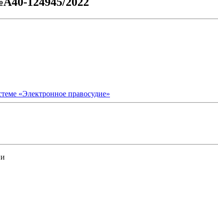
№А40-124945/2022
стеме «Электронное правосудие»
ии