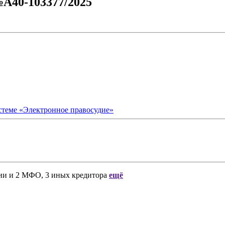
№А40-103377/2025
стеме «Электронное правосудие»
ии
и
2 МФО, 3 иных кредитора
ещё