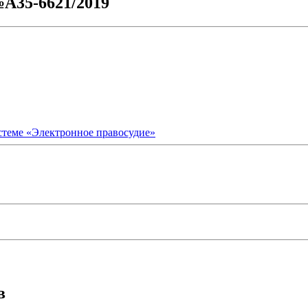
№А35-6621/2019
стеме «Электронное правосудие»
в