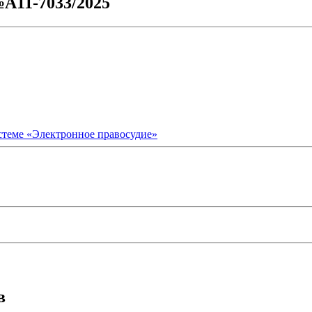
№А11-7033/2025
стеме «Электронное правосудие»
в