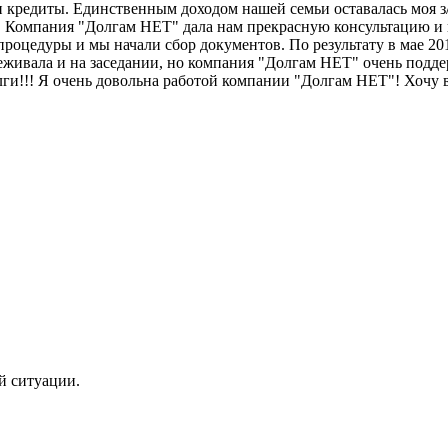
 кредиты. Единственным доходом нашей семьи оставалась моя з/п
! Компания "Долгам НЕТ" дала нам прекрасную консультацию и в
роцедуры и мы начали сбор документов. По результату в мае 201
реживала и на заседании, но компания "Долгам НЕТ" очень подд
долги!!! Я очень довольна работой компании "Долгам НЕТ"! Хочу
й ситуации.