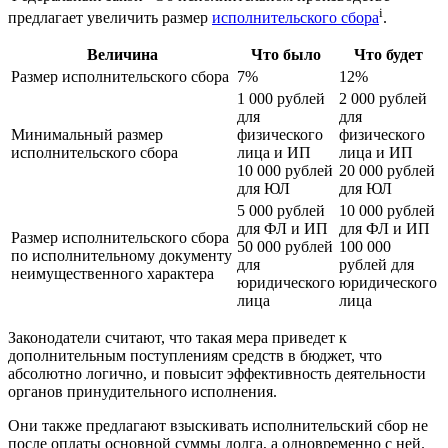
i
предлагает увеличить размер
исполнительского сбора
.
Величина
Что было
Что будет
Размер исполнительского сбора
7%
12%
1 000 рублей
2 000 рублей
для
для
Минимальный размер
физического
физического
исполнительского сбора
лица и ИП
лица и ИП
10 000 рублей
20 000 рублей
для ЮЛ
для ЮЛ
5 000 рублей
10 000 рублей
для ФЛ и ИП
для ФЛ и ИП
Размер исполнительского сбора
50 000 рублей
100 000
по исполнительному документу
для
рублей для
неимущественного характера
юридического
юридического
лица
лица
Законодатели считают, что такая мера приведет к
дополнительным поступлениям средств в бюджет, что
абсолютно логично, и повысит эффективность деятельности
органов принудительного исполнения.
Они также предлагают взыскивать исполнительский сбор не
после оплаты основной суммы долга, а одновременно с ней.